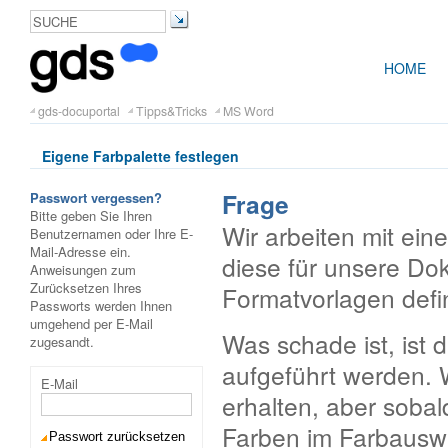
HOME
gds-docuportal
Tipps&Tricks
MS Word
Eigene Farbpalette festlegen
Frage
Passwort vergessen?
Bitte geben Sie Ihren
Wir arbeiten mit ein
Benutzernamen oder Ihre E-
Mail-Adresse ein.
diese für unsere D
Anweisungen zum
Zurücksetzen Ihres
Formatvorlagen defin
Passworts werden Ihnen
umgehend per E-Mail
Was schade ist, ist
zugesandt.
aufgeführt werden. 
E-Mail
erhalten, aber sobal
Farben im Farbausw