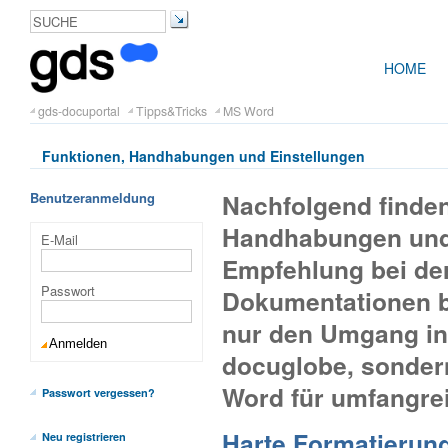
HOME
gds-docuportal
Tipps&Tricks
MS Word
Funktionen, Handhabungen und Einstellungen
Nachfolgend finden
Benutzeranmeldung
Handhabungen und 
E-Mail
Empfehlung bei de
Passwort
Dokumentationen be
nur den Umgang in
docuglobe, sonder
Word für umfangrei
Passwort vergessen?
Harte Formatierung
Neu registrieren