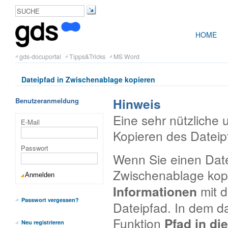
HOME
gds-docuportal
Tipps&Tricks
MS Word
Dateipfad in Zwischenablage kopieren
Hinweis
Benutzeranmeldung
Eine sehr nützliche 
E-Mail
Kopieren des Dateipf
Passwort
Wenn Sie einen Date
Zwischenablage kop
Informationen
mit d
Passwort vergessen?
Dateipfad. In dem 
Funktion
Pfad in di
Neu registrieren