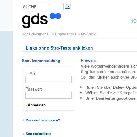
HO
gds-docuportal
Tipps&Tricks
MS Word
Links ohne Strg-Taste anklicken
Benutzeranmeldung
Hinweis
Viele Wordanwender ärgern sich
Strg-Taste drücken zu müssen.
E-Mail
Soll das Klicken auch ohne Drü
Rufen Sie über
Datei->Opti
Passwort
Wählen Sie die zur Kategori
Unter
Bearbeitungsoptione
Passwort vergessen?
Neu registrieren