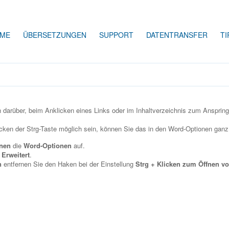
ME
ÜBERSETZUNGEN
SUPPORT
DATENTRANSFER
TI
 darüber, beim Anklicken eines Links oder im Inhaltverzeichnis zum Anspringe
cken der Strg-Taste möglich sein, können Sie das in den Word-Optionen ganz
onen
die
Word-Optionen
auf.
e
Erweitert
.
n
entfernen Sie den Haken bei der Einstellung
Strg + Klicken zum Öffnen v