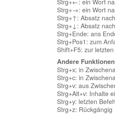
Strg+←: ein Wort na
Strg+→: ein Wort na
Strg+↑: Absatz nac
Strg+↓: Absatz nac
Strg+Ende: ans En
Strg+Pos1: zum Anf
Shift+F5: zur letzte
Andere Funktionen
Strg+x: in Zwischen
Strg+c: in Zwischen
Strg+v: aus Zwische
Strg+Alt+v: Inhalte 
Strg+y: letzten Befe
Strg+z: Rückgängig