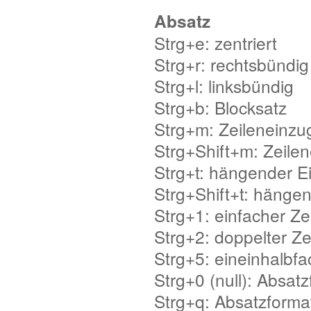
Absatz
Strg+e: zentriert
Strg+r: rechtsbündig
Strg+l: linksbündig
Strg+b: Blocksatz
Strg+m: Zeileneinzu
Strg+Shift+m: Zeilen
Strg+t: hängender E
Strg+Shift+t: hänge
Strg+1: einfacher Z
Strg+2: doppelter Z
Strg+5: eineinhalbf
Strg+0 (null): Absat
Strg+q: Absatzforma