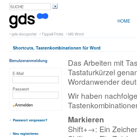
HOME
gds-docuportal
Tipps&Tricks
MS Word
Shortcuts, Tastenkombinationen für Word
Das Arbeiten mit Ta
Benutzeranmeldung
Tastaturkürzel gena
E-Mail
Wordanwender deutl
Passwort
Wir haben nachfolgen
Tastenkombinationen
Markieren
Passwort vergessen?
Shift+→: Ein Zeiche
Neu registrieren