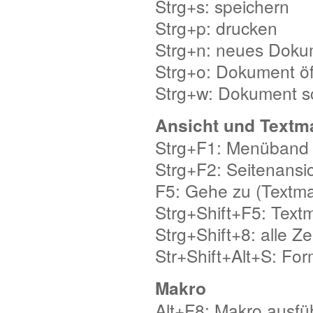
Strg+s: speichern
Strg+p: drucken
Strg+n: neues Doku
Strg+o: Dokument ö
Strg+w: Dokument s
Ansicht und Textm
Strg+F1: Menüband 
Strg+F2: Seitenansi
F5: Gehe zu (Textm
Strg+Shift+F5: Text
Strg+Shift+8: alle 
Str+Shift+Alt+S: Fo
Makro
Alt+F8: Makro ausfü