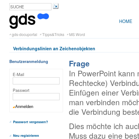
HOME
gds-docuportal
Tipps&Tricks
MS Word
Verbindungslinien an Zeichenobjekten
Frage
Benutzeranmeldung
In PowerPoint kann 
E-Mail
Rechtecke) Verbindu
Einfügen einer Verb
Passwort
man verbinden möcht
die Verbindung best
Passwort vergessen?
Dies möchte ich auch
Muss dazu eine besti
Neu registrieren