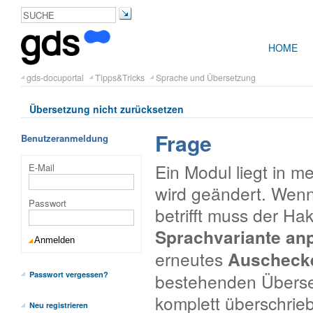
HOME
gds-docuportal
Tipps&Tricks
Sprache und Übersetzung
Übersetzung nicht zurücksetzen
Frage
Benutzeranmeldung
Ein Modul liegt in 
E-Mail
wird geändert. Wen
Passwort
betrifft muss der H
Sprachvariante an
erneutes
Auschec
bestehenden Überse
Passwort vergessen?
komplett überschrie
Neu registrieren