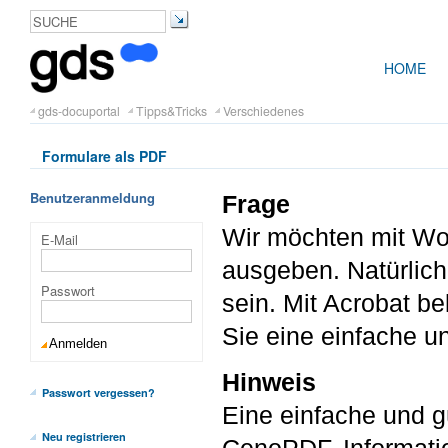
HOME
gds-docuportal
Tipps&Tricks
Verschiedenes
Formulare als PDF
Benutzeranmeldung
Frage
Wir möchten mit Wor
E-Mail
ausgeben. Natürlich
Passwort
sein. Mit Acrobat b
Sie eine einfache u
Hinweis
Passwort vergessen?
Eine einfache und g
Neu registrieren