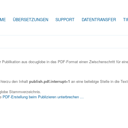
ME
ÜBERSETZUNGEN
SUPPORT
DATENTRANSFER
TI
er Publikation aus docuglobe in das PDF-Format einen Zwischenschritt für ein
 hierzu den Inhalt
publish.pdf.interrupt=1
an eine beliebige Stelle in die Text
uglobe Stammverzeichnis.
ge
PDF-Erstellung beim Publizieren unterbrechen …