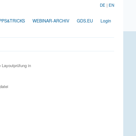
DE
|
EN
PPS&TRICKS
WEBINAR-ARCHIV
GDS.EU
Login
e Layoutprüfung in
datei